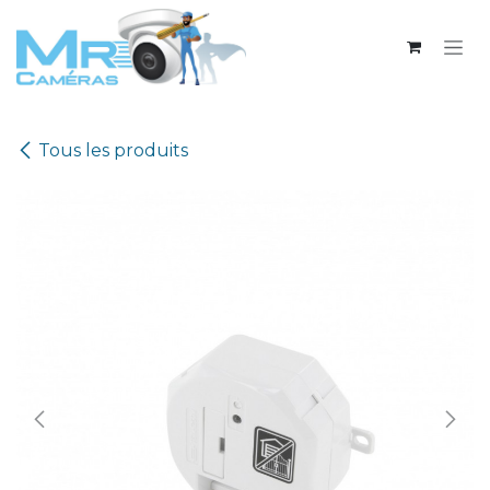
Se rendre au contenu
Tous les produits