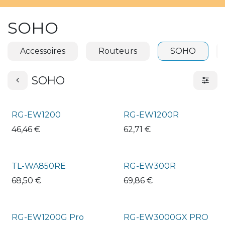
SOHO
Accessoires
Routeurs
SOHO
SOHO
RG-EW1200
RG-EW1200R
46,46
€
62,71
€
TL-WA850RE
RG-EW300R
68,50
€
69,86
€
RG-EW1200G Pro
RG-EW3000GX PRO