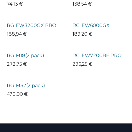
74,13
€
138,54
€
RG-EW3200GX PRO
RG-EW6000GX
188,94
€
189,20
€
RG-M18(2 pack)
RG-EW7200BE PRO
272,75
€
296,25
€
RG-M32(2 pack)
470,00
€