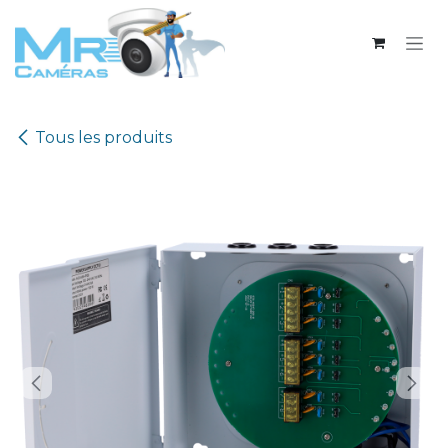
Se rendre au contenu
Tous les produits