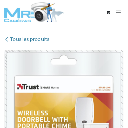
Se rendre au contenu
Tous les produits