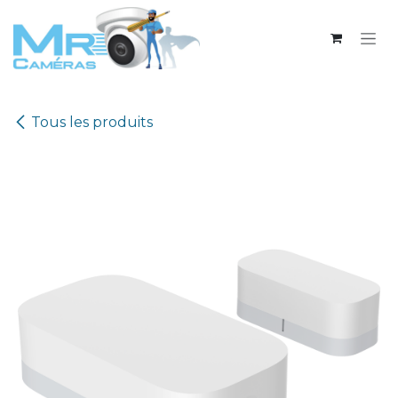
Se rendre au contenu
Tous les produits