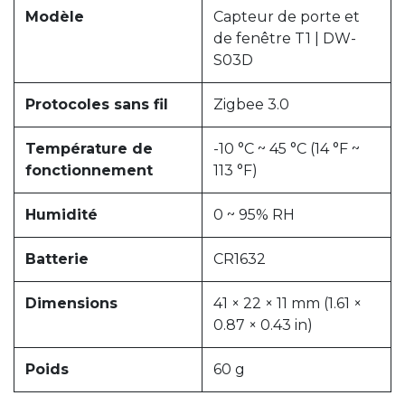
Modèle
Capteur de porte et
de fenêtre T1 | DW-
S03D
Protocoles sans fil
Zigbee 3.0
Température de
-10 °C ~ 45 °C (14 °F ~
fonctionnement
113 °F)
Humidité
0 ~ 95% RH
Batterie
CR1632
Dimensions
41 × 22 × 11 mm (1.61 ×
0.87 × 0.43 in)
Poids
60 g