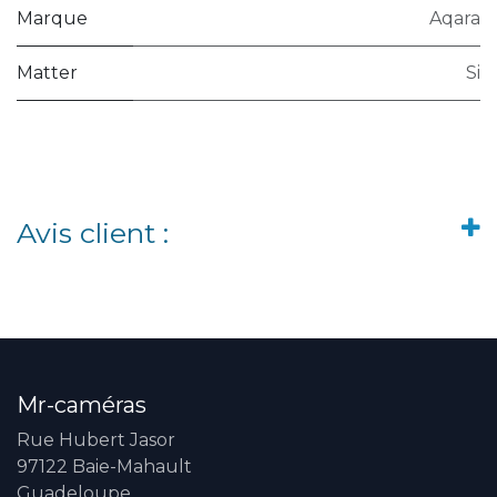
Marque
Aqara
Matter
Si
Avis client :
Mr-caméras
Rue Hubert Jasor
97122 Baie-Mahault
Guadeloupe