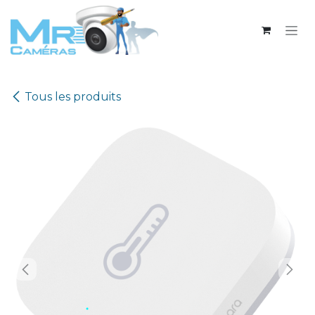
Se rendre au contenu
Tous les produits