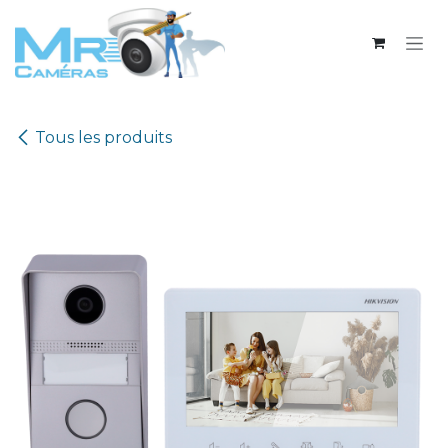
Se rendre au contenu
Tous les produits