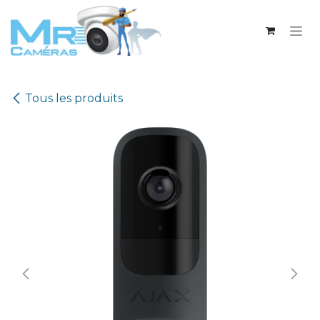
Se rendre au contenu
Tous les produits