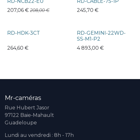
RD-NCB22-EU
RD-CABLE-75-1P
207,06
€
245,70
€
208,00
€
RD-HDK-3CT
RD-GEMINI-22WD-
SS-M1-P2
264,60
€
4 893,00
€
Mr-caméras
Rue Hubert Jasor
97122 Baie-Mahault
Guadeloupe
Lundi au vendredi : 8h - 17h