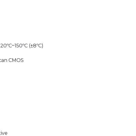
20ºC~150ºC (±8ºC)
 Scan CMOS
tive