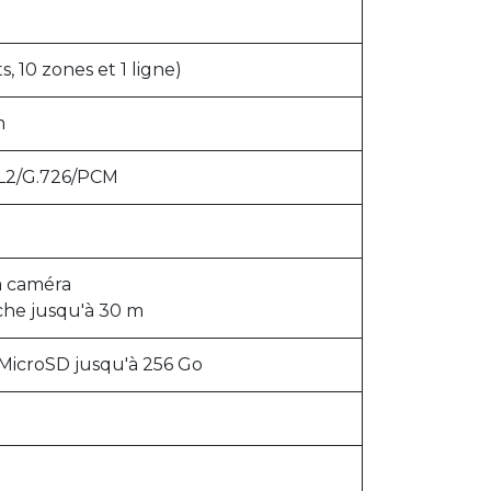
, 10 zones et 1 ligne)
m
2L2/G.726/PCM
la caméra
che jusqu'à 30 m
icroSD jusqu'à 256 Go