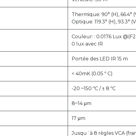
Thermique: 90° (H), 66.4° (
Optique: 119.3° (H), 93.3° (V
Couleur: : 0.0176 Lux @(F
0 lux avec IR
Portée des LED IR 15 m
< 40mK (0.05 º C)
-20 ~150 ºC / ± 8 ºC
8~14 μm
17 μm
Jusqu´à 8 règles VCA (fran