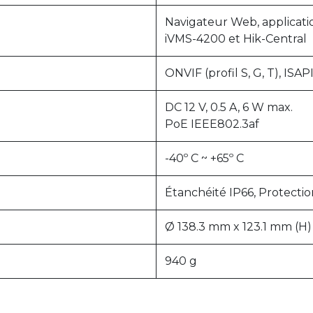
Navigateur Web, applicati
iVMS-4200 et Hik-Central
ONVIF (profil S, G, T), ISAP
DC 12 V, 0.5 A, 6 W max.
PoE IEEE802.3af
-40º C ~ +65º C
Étanchéité IP66, Protectio
Ø 138.3 mm x 123.1 mm (H)
940 g