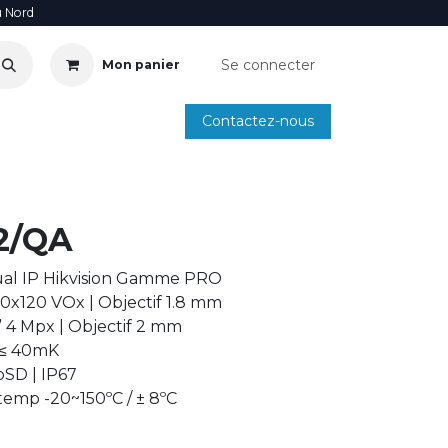
u Nord
Se connecter
Mon panier
Contactez-nous
SOIRE
ANNUAIRE INSTALLATEURS
SMARTPHONE
2/QA
al IP Hikvision Gamme PRO
0x120 VOx | Objectif 1.8 mm
” 4 Mpx | Objectif 2 mm
 ≤ 40mK
oSD | IP67
temp -20~150ºC / ± 8ºC