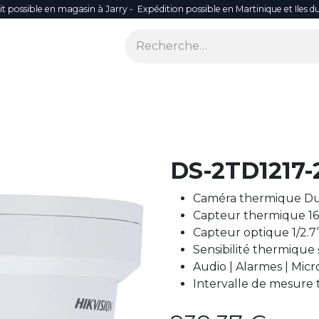
it possible en magasin à Jarry - Expédition possible en Martinique et Iles d
ONS
SÉCURITÉ
SMART LIFE
RÉSEAU WIFI
ACCES
DS-2TD1217-
Caméra thermique Du
Capteur thermique 16
Capteur optique 1/2.7
Sensibilité thermique
Audio | Alarmes | Micr
Intervalle de mesure 