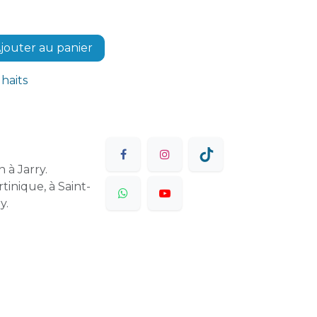
jouter au panier
uhaits
 à Jarry.
tinique, à Saint-
y.