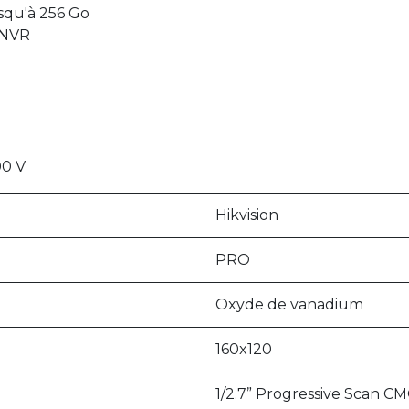
squ'à 256 Go
 NVR
00 V
Hikvision
PRO
Oxyde de vanadium
160x120
1/2.7” Progressive Scan C