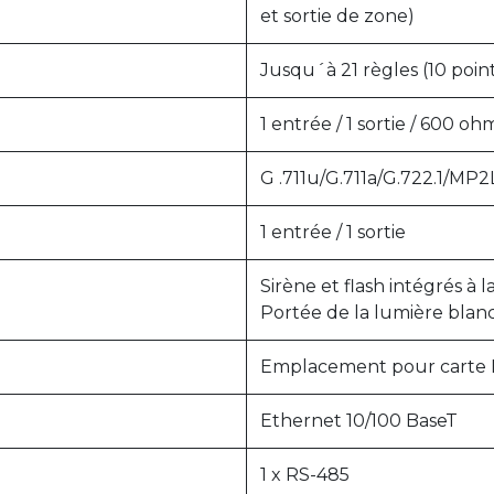
et sortie de zone)
Jusqu´à 21 règles (10 points
1 entrée / 1 sortie / 600 oh
G .711u/G.711a/G.722.1/MP
1 entrée / 1 sortie
Sirène et flash intégrés à 
Portée de la lumière blan
Emplacement pour carte M
Ethernet 10/100 BaseT
1 x RS-485