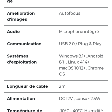
ge
Amélioration
Autofocus
d'images
Audio
Microphone intégré
Communication
USB 2.0 / Plug & Play
Systèmes
Windows 8.1+, Android
d'exploitation
8.1+, Linux 4.14+,
macOS 10.12+, Chrome
OS
Longueur de câble
2m
Alimentation
DC 12V , conso <2.5W
Température de
-10°C - 40°C, Humidité