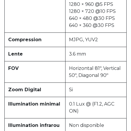
1280 × 960 @5 FPS
1280 × 720 @10 FPS
640 × 480 @30 FPS
640 × 360 @30 FPS
Compression
MJPG, YUV2
Lente
3.6 mm
FOV
Horizontal 81º, Vertical
50º, Diagonal 90º
Zoom Digital
Si
Illumination minimal
0.1 Lux @ (F1.2, AGC
ON)
Illumination infrarou
Non disponible