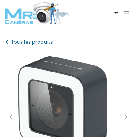
Se rendre au contenu
Tous les produits