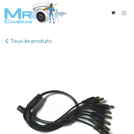
Se rendre au contenu
Tous les produits