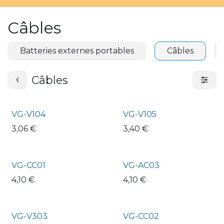
Câbles
Batteries externes portables
Câbles
Câbles
VG-V104
VG-V105
3,06
€
3,40
€
VG-CC01
VG-AC03
4,10
€
4,10
€
VG-V303
VG-CC02