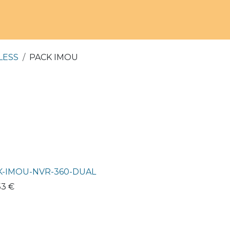
LESS
PACK IMOU
K-IMOU-NVR-360-DUAL
53
€