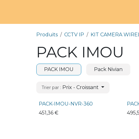
Produits
CCTV IP
KIT CAMERA WIRE
PACK IMOU
PACK IMOU
Pack Nivian
Prix - Croissant
Trier par :
PACK-IMOU-NVR-360
PAC
451,36
€
495,