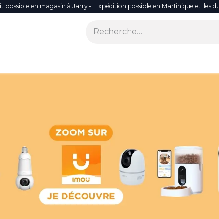
it possible en magasin à Jarry - Expédition possible en Martinique et Iles d
ONS
SÉCURITÉ
SMART LIFE
RÉSEAU WIFI
ACCES