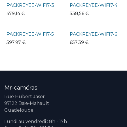
PACKREYEE-WIFI7-3
PACKREYEE-WIFI7-4
479,14
€
538,56
€
PACKREYEE-WIFI7-5
PACKREYEE-WIFI7-6
597,97
€
657,39
€
Mr-caméras
Rue Hubert Jasor
97122 Baie-Mahault
Guadeloupe
Lundi au vendredi : 8h - 17h