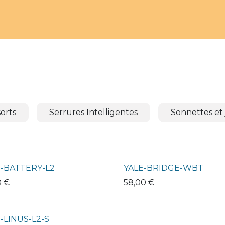
orts
Serrures Intelligentes
Sonnettes et
E-BATTERY-L2
YALE-BRIDGE-WBT
0
€
58,00
€
-LINUS-L2-S