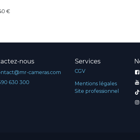
40
€
actez-nous
Services
N
CGV
ontact@mr-cameras.com
590 630 300
Mentions légales
Site professionnel