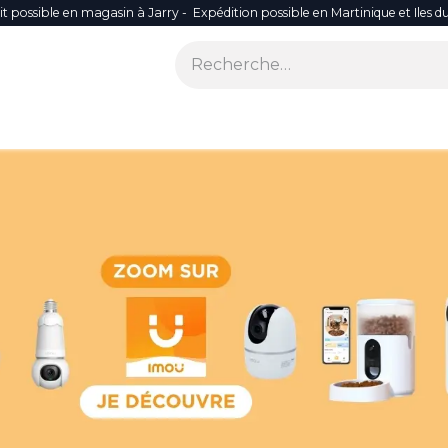
it possible en magasin à Jarry - Expédition possible en Martinique et Iles d
ONS
SÉCURITÉ
SMART LIFE
RÉSEAU WIFI
ACCES