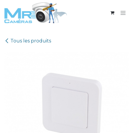
Se rendre au contenu
Tous les produits