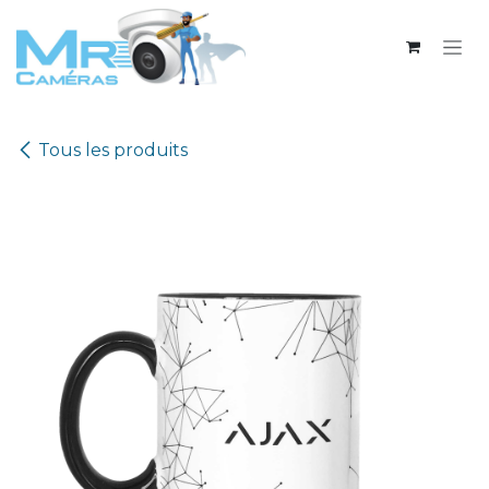
Se rendre au contenu
Tous les produits