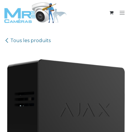
Se rendre au contenu
Tous les produits