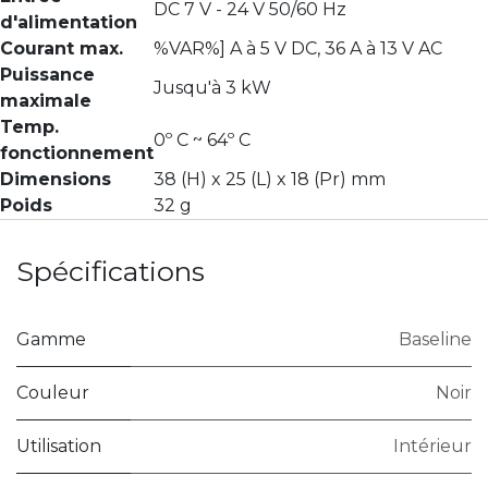
DC 7 V - 24 V 50/60 Hz
d'alimentation
Courant max.
%VAR%] A à 5 V DC, 36 A à 13 V AC
Puissance
Jusqu'à 3 kW
maximale
Temp.
0º C ~ 64º C
fonctionnement
Dimensions
38 (H) x 25 (L) x 18 (Pr) mm
Poids
32 g
Spécifications
Gamme
Baseline
Couleur
Noir
Utilisation
Intérieur