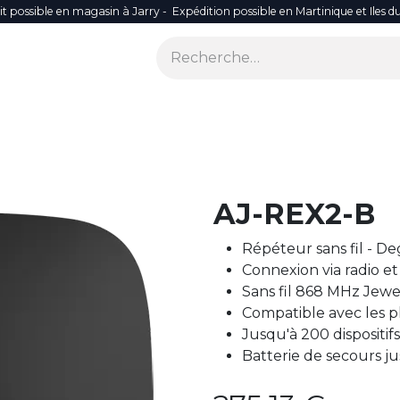
it possible en magasin à Jarry - Expédition possible en Martinique et Iles d
ONS
SÉCURITÉ
SMART LIFE
RÉSEAU WIFI
ACCES
AJ-REX2-B
Répéteur sans fil - De
Connexion via radio e
Sans fil 868 MHz Jewe
Compatible avec les 
Jusqu'à 200 dispositi
Batterie de secours j