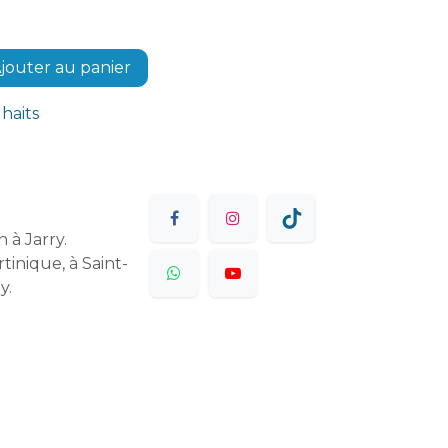
jouter au panier
uhaits
 à Jarry.
tinique, à Saint-
y.