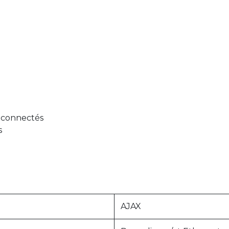
z
l connectés
s
AJAX