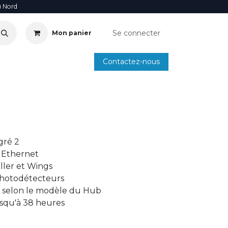
u Nord
Se connecter
Mon panier
Contactez-nous
SOIRE
ANNUAIRE INSTALLATEURS
SMARTPHONE
gré 2
t Ethernet
ller et Wings
photodétecteurs
fs selon le modèle du Hub
usqu'à 38 heures