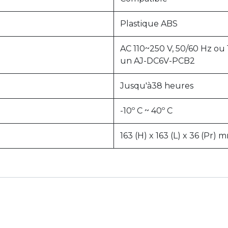
Plastique ABS
AC 110~250 V, 50/60 Hz o
un AJ-DC6V-PCB2
Jusqu'à38 heures
-10º C ~ 40º C
163 (H) x 163 (L) x 36 (Pr) 