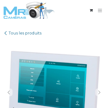
Se rendre au contenu
Tous les produits