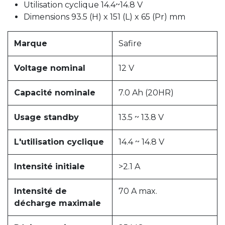
Utilisation cyclique 14.4~14.8 V
Dimensions 93.5 (H) x 151 (L) x 65 (Pr) mm
Marque
Safire
Voltage nominal
12 V
Capacité nominale
7.0 Ah (20HR)
Usage standby
13.5 ~ 13.8 V
L'utilisation cyclique
14.4 ~ 14.8 V
Intensité initiale
>2.1 A
Intensité de
70 A max.
décharge maximale