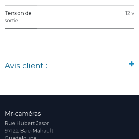
Tension de
12 v
sortie
Avis client :
Mr-caméras
Rue Hubert Jasor
97122 Baie-Mahault
Guadeloupe