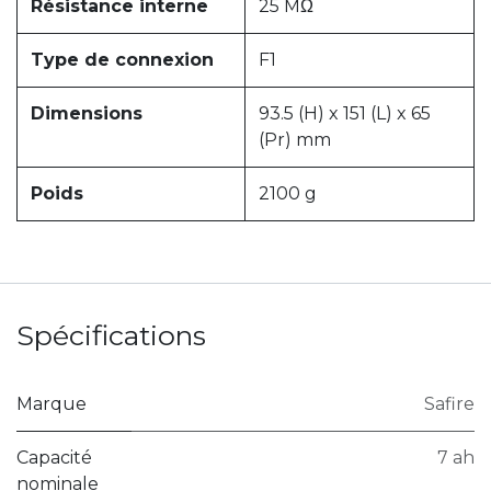
Résistance interne
25 MΩ
Type de connexion
F1
Dimensions
93.5 (H) x 151 (L) x 65
(Pr) mm
Poids
2100 g
Spécifications
Marque
Safire
Capacité
7 ah
nominale