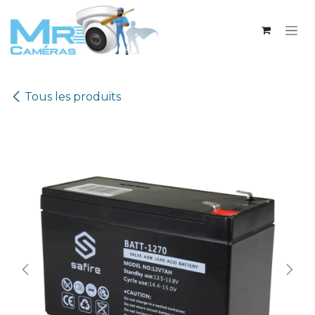
Se rendre au contenu
Tous les produits