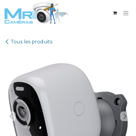
Se rendre au contenu
Tous les produits