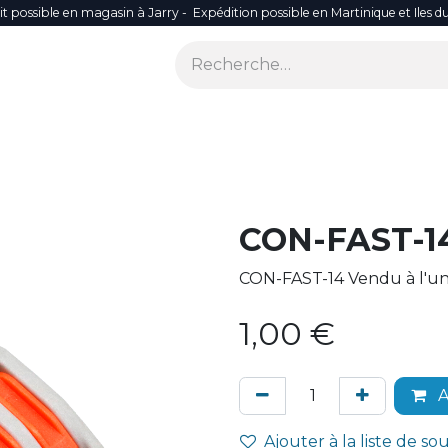
it possible en magasin à Jarry - Expédition possible en Martinique et Iles d
ONS
SÉCURITÉ
SMART LIFE
RÉSEAU WIFI
ACCES
CON-FAST-1
CON-FAST-14 Vendu à l'uni
1,00
€
A
Ajouter à la liste de so