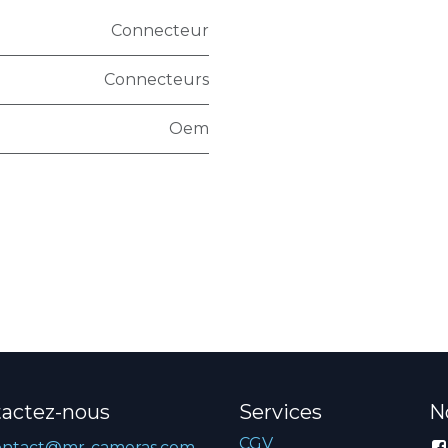
Connecteur
Connecteurs
Oem
actez-nous
Services
N
CGV
ontact@mr-cameras.com