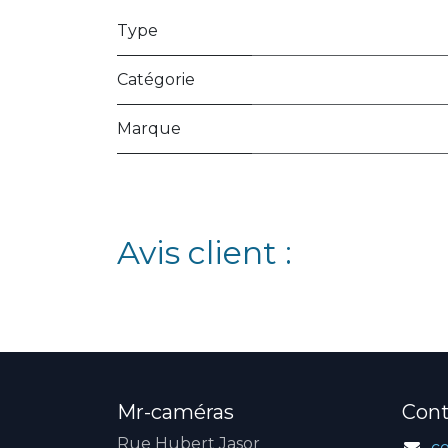
Type
Catégorie
Marque
Avis client :
Mr-caméras
Cont
Rue Hubert Jasor
c