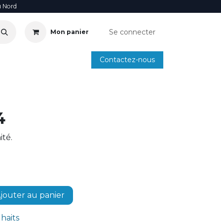
u Nord
Se connecter
Mon panier
Contactez-nous
SOIRE
ANNUAIRE INSTALLATEURS
SMARTPHONE
4
té.
jouter au panier
uhaits