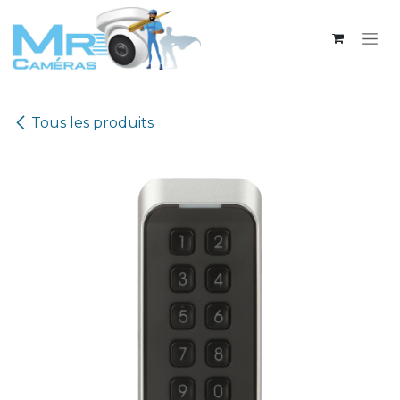
Se rendre au contenu
Tous les produits