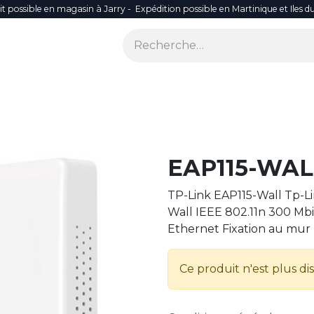
it possible en magasin à Jarry - Expédition possible en Martinique et Iles d
ONS
SÉCURITÉ
SMART LIFE
RÉSEAU WIFI
ACCES
EAP115-WAL
TP-Link EAP115-Wall Tp-Lin
Wall IEEE 802.11n 300 Mbi
Ethernet Fixation au mur
Ce produit n'est plus di