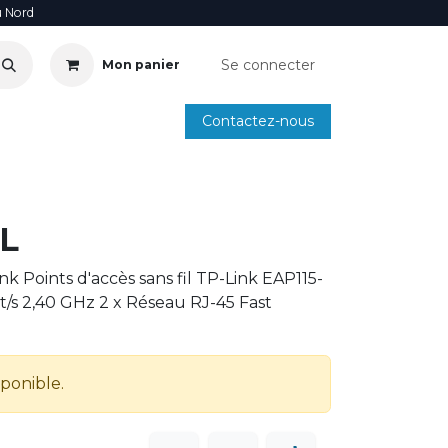
u Nord
Se connecter
Mon panier
Contactez-nous
SOIRE
ANNUAIRE INSTALLATEURS
SMARTPHONE
L
k Points d'accès sans fil TP-Link EAP115-
t/s 2,40 GHz 2 x Réseau RJ-45 Fast
sponible.