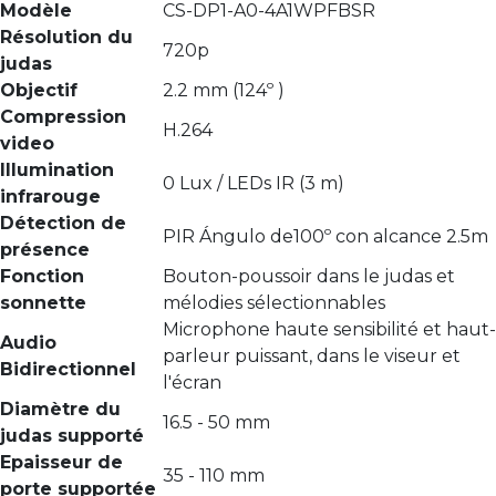
Modèle
CS-DP1-A0-4A1WPFBSR
Résolution du
720p
judas
Objectif
2.2 mm (124º )
Compression
H.264
video
Illumination
0 Lux / LEDs IR (3 m)
infrarouge
Détection de
PIR Ángulo de100º con alcance 2.5m
présence
Fonction
Bouton-poussoir dans le judas et
sonnette
mélodies sélectionnables
Microphone haute sensibilité et haut-
Audio
parleur puissant, dans le viseur et
Bidirectionnel
l'écran
Diamètre du
16.5 - 50 mm
judas supporté
Epaisseur de
35 - 110 mm
porte supportée