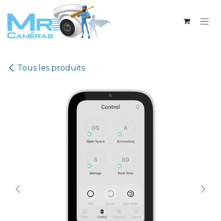
Se rendre au contenu
Tous les produits