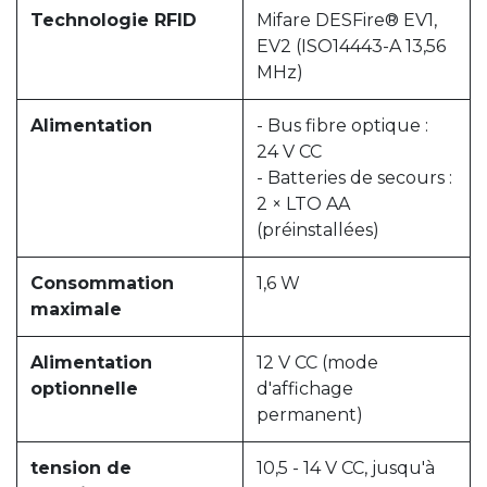
Technologie RFID
Mifare DESFire® EV1,
EV2 (ISO14443-A 13,56
MHz)
Alimentation
- Bus fibre optique :
24 V CC
- Batteries de secours :
2 × LTO AA
(préinstallées)
Consommation
1,6 W
maximale
Alimentation
12 V CC (mode
optionnelle
d'affichage
permanent)
tension de
10,5 - 14 V CC, jusqu'à