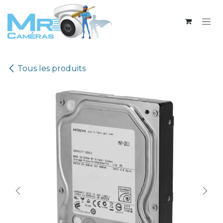
Se rendre au contenu
Tous les produits