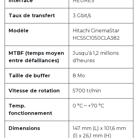
Interface
HEURES
Taux de transfert
3 Gbit/s
Modèle
Hitachi CinemaStar
HCS5C1050CLA382
MTBF (temps moyen
Jusqu'à 1,2 millions
entre défaillances)
d'heures
Taille de buffer
8 Mo
Vitesse de rotation
5700 tr/min
Temp.
0 °C ~ +70 °C
fonctionnement
Dimensions
147 mm (L) x 101,6 mm
(l) x 26,1 mm (H)