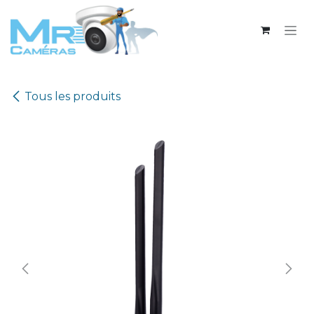
Se rendre au contenu
Tous les produits