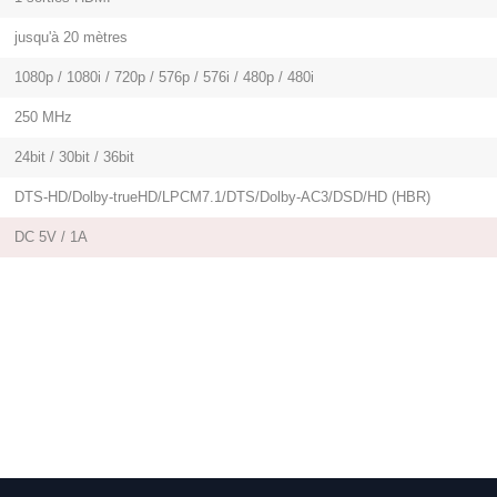
jusqu'à 20 mètres
1080p / 1080i / 720p / 576p / 576i / 480p / 480i
250 MHz
24bit / 30bit / 36bit
DTS-HD/Dolby-trueHD/LPCM7.1/DTS/Dolby-AC3/DSD/HD (HBR)
DC 5V / 1A