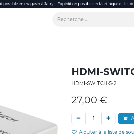
it possible en magasin à Jarry - Expédition possible en Martinique et Iles d
ONS
SÉCURITÉ
SMART LIFE
RÉSEAU WIFI
ACCES
HDMI-SWITC
HDMI-SWITCH-5-2
27,00
€
A
Ajouter à la liste de so