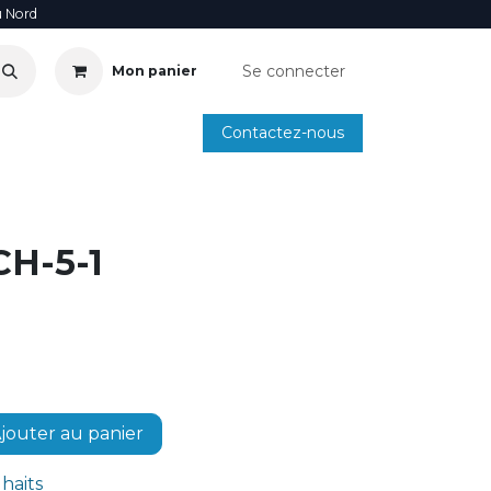
u Nord
Se connecter
Mon panier
Contactez-nous
SOIRE
ANNUAIRE INSTALLATEURS
SMARTPHONE
H-5-1
jouter au panier
uhaits