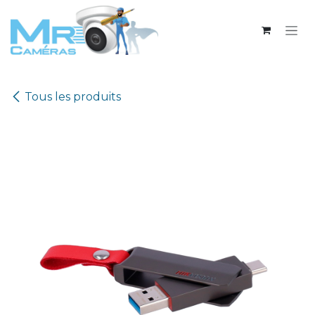
Se rendre au contenu
Tous les produits