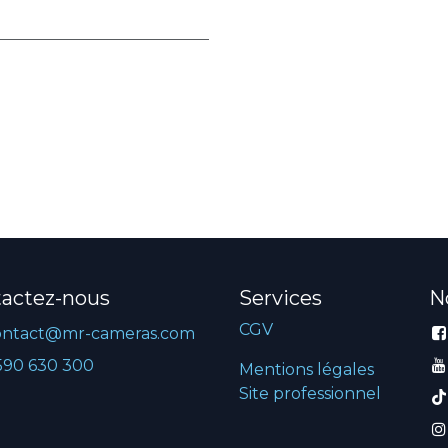
actez-nous
Services
N
CGV
ontact@mr-cameras.com
590 630 300
Mentions légales
Site professionnel