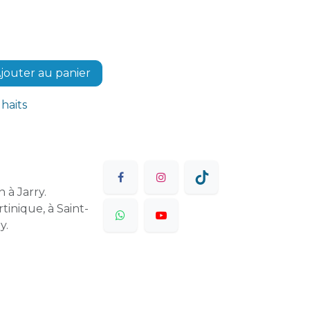
jouter au panier
uhaits
 à Jarry.
tinique, à Saint-
y.