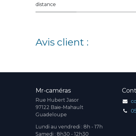
distance
Avis client :
Mr-caméras
Cont
Rue Hubert Jasor
c
97122 Baie-Mahault
0
Guadeloupe
Lundi au vendredi : 8h - 17h
Samedi : 8h30 - 12h30