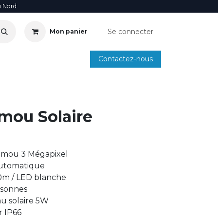
u Nord
Se connecter
Mon panier
Contactez-nous
SOIRE
ANNUAIRE INSTALLATEURS
SMARTPHONE
mou Solaire
 Imou 3 Mégapixel
automatique
30m / LED blanche
rsonnes
 solaire 5W
r IP66