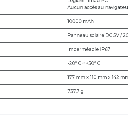
Logiciel : Imou PC
Aucun accès au navigateu
10000 mAh
Panneau solaire DC 5V / 2
Imperméable IP67
-20º C ~ +50º C
177 mm x 110 mm x 142 m
737,7 g