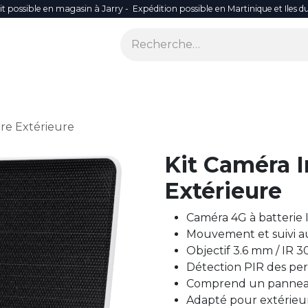
it possible en magasin à Jarry - Expédition possible en Martinique et Iles d
ONS
SÉCURITÉ
SMART LIFE
RÉSEAU WIFI
ACCES
ire Extérieure
Kit Caméra I
Extérieure
Caméra 4G à batterie
Mouvement et suivi 
Objectif 3.6 mm / IR 
Détection PIR des pe
Comprend un panneau
Adapté pour extérieu