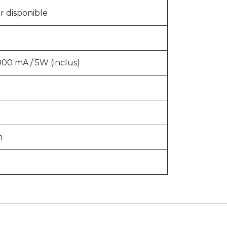
r disponible
000 mA / 5W (inclus)
m