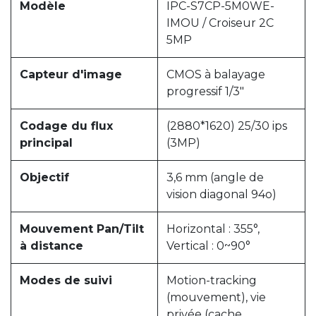
Modèle
IPC-S7CP-5M0WE-
IMOU / Croiseur 2C
5MP
Capteur d'image
CMOS à balayage
progressif 1/3"
Codage du flux
(2880*1620) 25/30 ips
principal
(3MP)
Objectif
3,6 mm (angle de
vision diagonal 94o)
Mouvement Pan/Tilt
Horizontal : 355°,
à distance
Vertical : 0~90°
Modes de suivi
Motion-tracking
(mouvement), vie
privée (cache