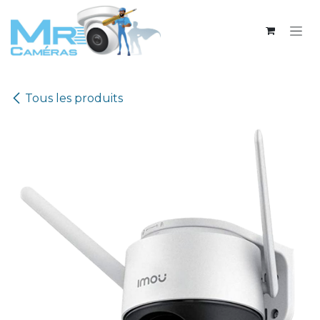
Se rendre au contenu
Tous les produits