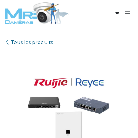
Se rendre au contenu
Tous les produits