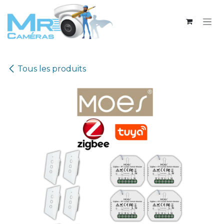
Se rendre au contenu
Tous les produits