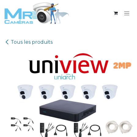
Se rendre au contenu
Tous les produits