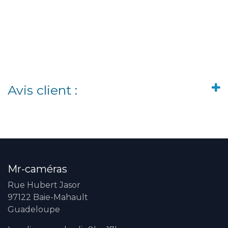
Avis client :
Mr-caméras
Rue Hubert Jasor
97122 Baie-Mahault
Guadeloupe