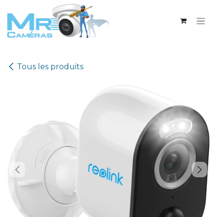
Se rendre au contenu
Tous les produits