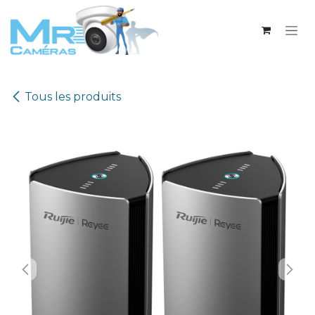
Se rendre au contenu
Tous les produits