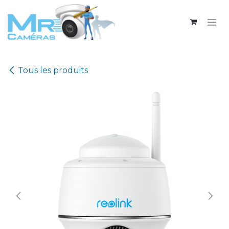
Se rendre au contenu
Tous les produits