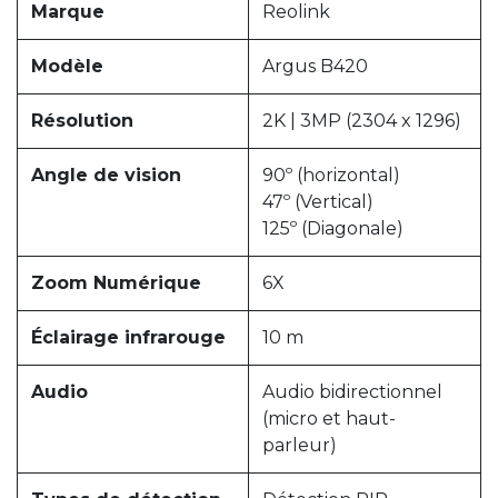
Marque
Reolink
Modèle
Argus B420
Résolution
2K | 3MP (2304 x 1296)
Angle de vision
90º (horizontal)
47º (Vertical)
125º (Diagonale)
Zoom Numérique
6X
Éclairage infrarouge
10 m
Audio
Audio bidirectionnel
(micro et haut-
parleur)