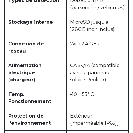
Types de détection
Détection PIR
(personnes / véhicules)
Stockage interne
MicroSD jusqu'à
128GB (non inclus)
Connexion de
WiFi 2.4 GHz
réseau
Alimentation
CA 5V/1A (compatible
électrique
avec le panneau
(chargeur)
solaire Reolink)
Temp.
-10 ~ 55° C
Fonctionnement
Protection de
Extérieur
l'environnement
(imperméable IP65))