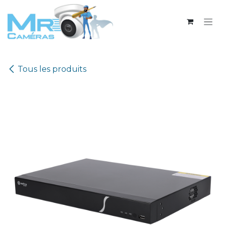
Se rendre au contenu
Tous les produits