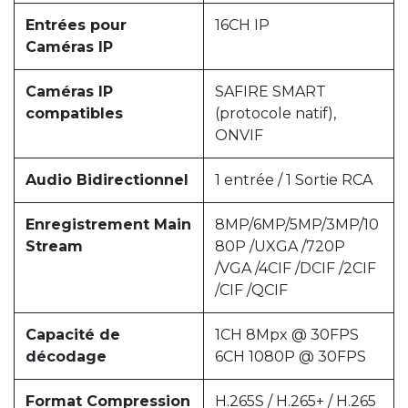
Entrées pour
16CH IP
Caméras IP
Caméras IP
SAFIRE SMART
compatibles
(protocole natif),
ONVIF
Audio Bidirectionnel
1 entrée / 1 Sortie RCA
Enregistrement Main
8MP/6MP/5MP/3MP/10
Stream
80P /UXGA /720P
/VGA /4CIF /DCIF /2CIF
/CIF /QCIF
Capacité de
1CH 8Mpx @ 30FPS
décodage
6CH 1080P @ 30FPS
Format Compression
H.265S / H.265+ / H.265