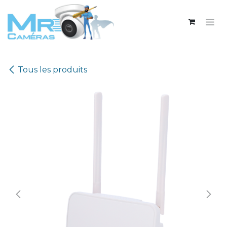
Se rendre au contenu
Tous les produits