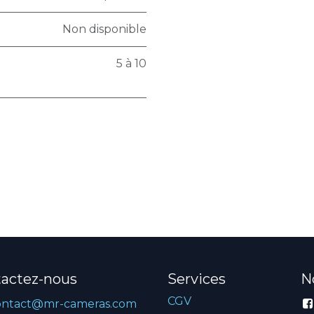
Non disponible
5 à 10
actez-nous
Services
N
CGV
ontact@mr-cameras.com