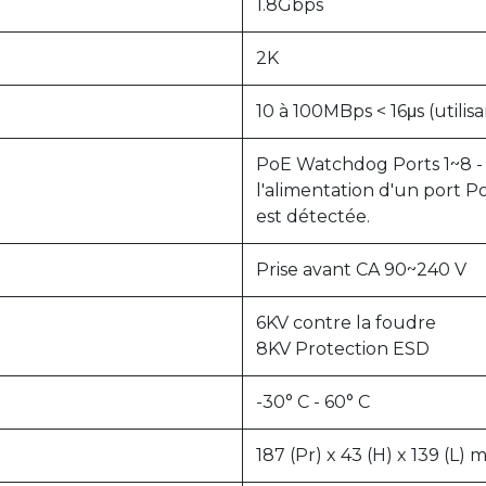
1.8Gbps
2K
10 à 100MBps < 16μs (utilis
PoE Watchdog Ports 1~8 
l'alimentation d'un port P
est détectée.
Prise avant CA 90~240 V
6KV contre la foudre
8KV Protection ESD
-30° C - 60° C
187 (Pr) x 43 (H) x 139 (L)