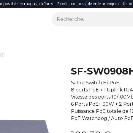
it possible en magasin à Jarry - Expédition possible en Martinique et Iles d
ONS
SÉCURITÉ
SMART LIFE
RÉSEAU WIFI
ACCES
20
SF-SW0908H
Safire Switch Hi-PoE
8 ports PoE + 1 Uplink RJ4
Vitesse des ports 10/100M
6 Ports PoE+ 30W + 2 Por
Puissance PoE totale de 
PoE Watchdog / Auto PoE