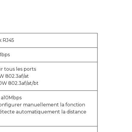
k RJ45
Mbps
 tous les ports
W 802.3af/at
0W 802.3af/at/bt
 a10Mbps
 configurer manuellement la fonction
détecte automatiquement la distance