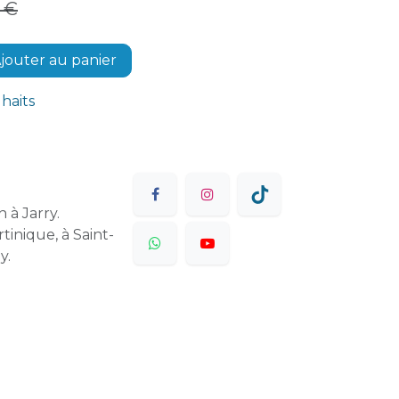
€
jouter au panier
uhaits
 à Jarry.
tinique, à Saint-
y.