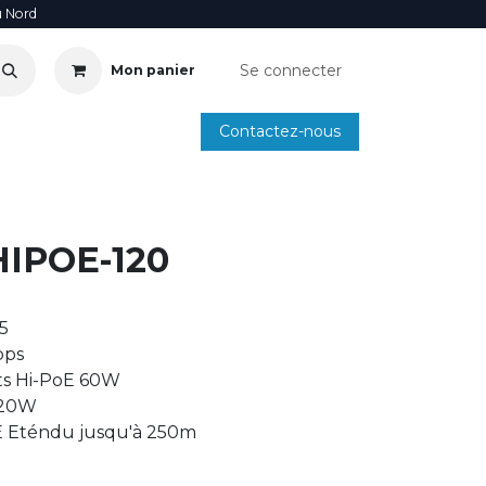
u Nord
Se connecter
Mon panier
Contactez-nous
SOIRE
ANNUAIRE INSTALLATEURS
SMARTPHONE
IPOE-120
5
bps
ts Hi-PoE 60W
120W
 Eténdu jusqu'à 250m