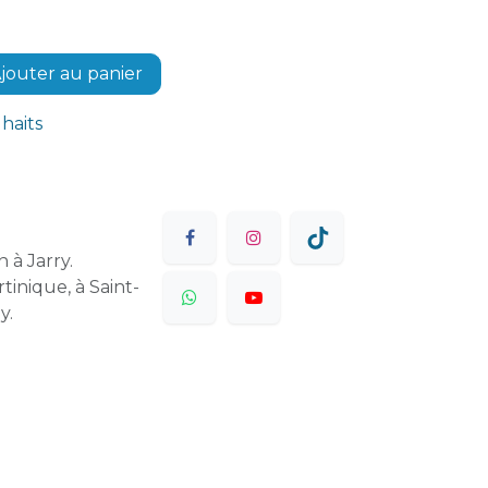
jouter au panier
uhaits
 à Jarry.
tinique, à Saint-
y.