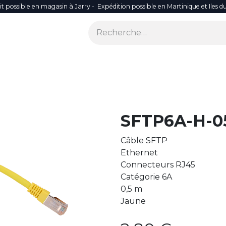
it possible en magasin à Jarry - Expédition possible en Martinique et Iles d
ONS
SÉCURITÉ
SMART LIFE
RÉSEAU WIFI
ACCES
SFTP6A-H-0
Câble SFTP
Ethernet
Connecteurs RJ45
Catégorie 6A
0,5 m
Jaune