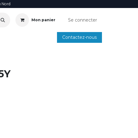
u Nord
Se connecter
Mon panier
Contactez-nous
SOIRE
ANNUAIRE INSTALLATEURS
SMARTPHONE
5Y