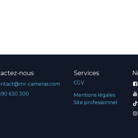
actez-nous
Services
N
CGV
ontact@mr-cameras.com
590 630 300
Mentions légales
Site professionnel