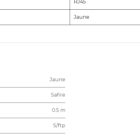
RJ45
Jaune
Jaune
Safire
0.5 m
S/ftp