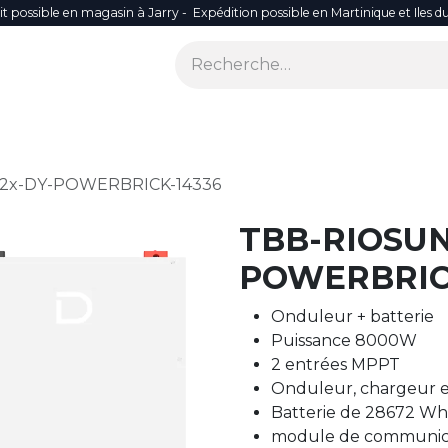
it possible en magasin à Jarry - Expédition possible en Martinique et Iles d
ONS
SÉCURITÉ
SMART LIFE
RÉSEAU WIFI
ACCES
2x-DY-POWERBRICK-14336
TBB-RIOSUN
POWERBRIC
Onduleur + batterie
Puissance 8000W
2 entrées MPPT
Onduleur, chargeur e
Batterie de 28672 Wh
module de communica