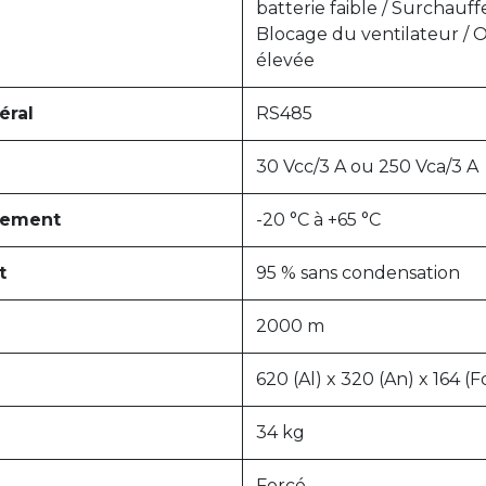
batterie faible / Surchauff
Blocage du ventilateur / O
élevée
éral
RS485
30 Vcc/3 A ou 250 Vca/3 A
nement
-20 °C à +65 °C
t
95 % sans condensation
2000 m
620 (Al) x 320 (An) x 164 (
34 kg
Forcé