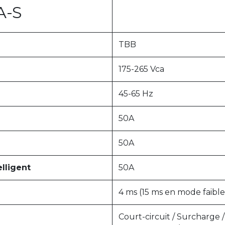
A-S
TBB
175-265 Vca
45-65 Hz
50A
50A
elligent
50A
4 ms (15 ms en mode faible
Court-circuit / Surcharge /