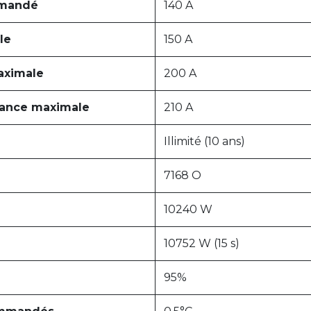
mmandé
140 A
le
150 A
aximale
200 A
sance maximale
210 A
Illimité (10 ans)
7168 O
10240 W
10752 W (15 s)
95%