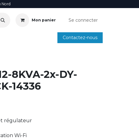
u Nord
Se connecter
Mon panier
Contactez-nous
SOIRE
ANNUAIRE INSTALLATEURS
SMARTPHONE
2-8KVA-2x-DY-
K-14336
t régulateur
tion Wi-Fi