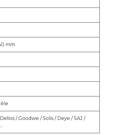
(Al) mm
lèle
Delios / Goodwe / Solis / Deye / SAJ /
..