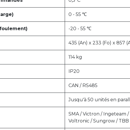
ommandés
0,5°C
arge)
0 - 55 ℃
foulement)
-20 - 55 ℃
435 (An) x 233 (Fo) x 857 
114 kg
IP20
CAN / RS485
Jusqu'à 50 unités en paral
SMA / Victron / Ingeteam / 
Voltronic / Sungrow / TBB .