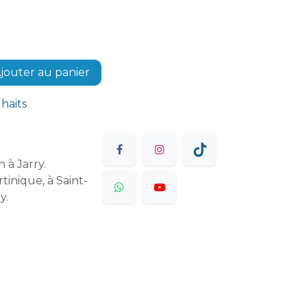
jouter au panier
uhaits
 à Jarry.
tinique, à Saint-
y.