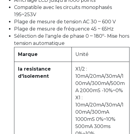
Affichage LCD jusqu'à 1000 points
Compatible avec les circuits monophasés
195~253V
Plage de mesure de tension AC 30 ~ 600 V
Plage de mesure de fréquence 45 ~ 65Hz
Sélection de l'angle de phase 0 ~ 180º- Mise hors
tension automatique
Marque
Unité
la resistance
X1/2 :
d'isolement
10mA/20mA/30mA/1
00mA/300mA/500m
A 2000mS -10%~0%
X1 :
10mA/20mA/30mA/1
00mA/300mA
1000mS 0%~10%
500mA 300ms
0%~10%