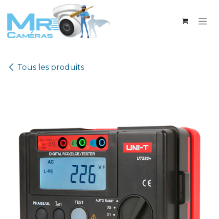
Se rendre au contenu
Tous les produits