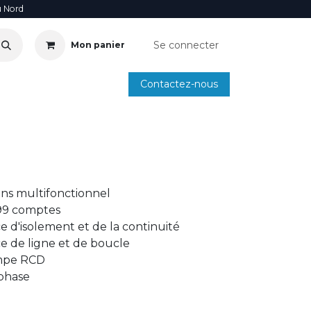
u Nord
Se connecter
Mon panier
Contactez-nous
SOIRE
ANNUAIRE INSTALLATEURS
SMARTPHONE
ons multifonctionnel
99 comptes
e d'isolement et de la continuité
e de ligne et de boucle
ampe RCD
phase