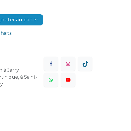
jouter au panier
uhaits
 à Jarry.
tinique, à Saint-
y.