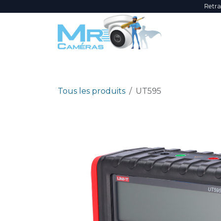
Se rendre au contenu
Retra
NOUVEAUTÉS
ÉVÈNEMENTS
PROMOTI
Tous les produits
UT595