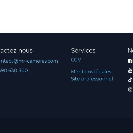
actez-nous
Services
N
CGV
ontact@mr-cameras.com
590 630 300
Mentions légales
Site professionnel