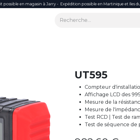
it possible en magasin à Jarry - Expédition possible en Martinique et Iles d
ONS
SÉCURITÉ
SMART LIFE
RÉSEAU WIFI
ACCES
UT595
Compteur d'installati
Affichage LCD des 99
Mesure de la résistanc
Mesure de l'impédanc
Test RCD | Test de r
Test de séquence de 