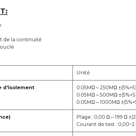
T:
n
t de la continuité
boucle
Unité
e d'isolement
0.05MΩ～250MΩ ±(5%+5) T
0.05MΩ～500MΩ ±(5%+5) 
0.05MΩ～1000MΩ ±(5%+5)
ance)
Plage : 0,00 Ω～199 Ω ±(
Courant de test : 0,00~2