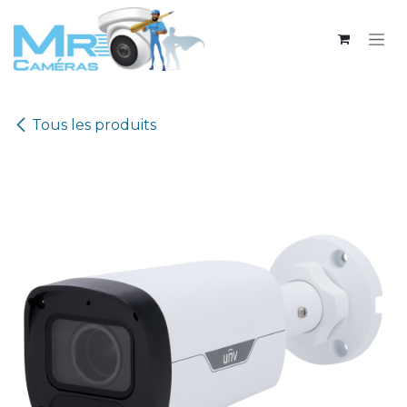
Se rendre au contenu
Tous les produits