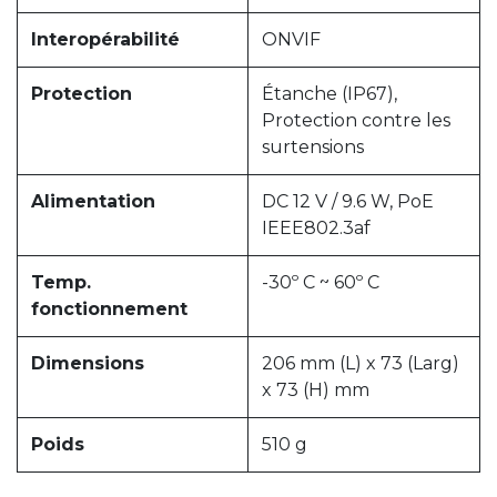
Interopérabilité
ONVIF
Protection
Étanche (IP67),
Protection contre les
surtensions
Alimentation
DC 12 V / 9.6 W, PoE
IEEE802.3af
Temp.
-30º C ~ 60º C
fonctionnement
Dimensions
206 mm (L) x 73 (Larg)
x 73 (H) mm
Poids
510 g