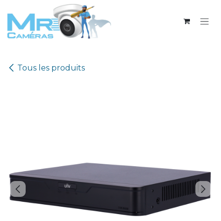
Se rendre au contenu
Tous les produits