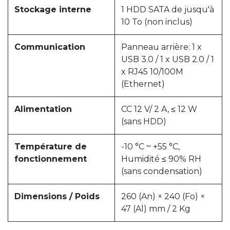
Stockage interne
1 HDD SATA de jusqu'à
10 To (non inclus)
Communication
Panneau arrière: 1 x
USB 3.0 / 1 x USB 2.0 / 1
x RJ45 10/100M
(Ethernet)
Alimentation
CC 12 V/ 2 A, ≤ 12 W
(sans HDD)
Température de
-10 °C ~ +55 °C,
fonctionnement
Humidité ≤ 90% RH
(sans condensation)
Dimensions / Poids
260 (An) × 240 (Fo) ×
47 (Al) mm / 2 Kg