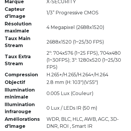
Marque
X-SECURITY
Capteur
1/3” Progressive CMOS
d'image
Résolution
4 Megapixel (2688x1520)
maximale
Taux Main
2688x1520 (1~25/30 FPS)
Stream
2º: 704x576 (1~25 FPS), 704x480
Taux Extra
(1~30FPS); 3º: 1280x520 (1~25/30
Stream
FPS)
Compression
H.265+/H.265/H.264+/H.264
Objectif
2.8 mm (H: 103º)(V:55º)
Illumination
0.005 Lux (Couleur)
minimale
Illumination
0 Lux / LEDs IR (50 m)
infrarouge
Améliorations
WDR, BLC, HLC, AWB, AGC, 3D-
d'image
DNR, ROI , Smart IR