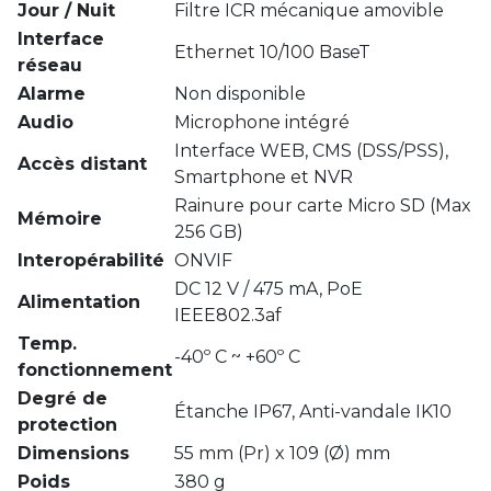
Jour / Nuit
Filtre ICR mécanique amovible
Interface
Ethernet 10/100 BaseT
réseau
Alarme
Non disponible
Audio
Microphone intégré
Interface WEB, CMS (DSS/PSS),
Accès distant
Smartphone et NVR
Rainure pour carte Micro SD (Max
Mémoire
256 GB)
Interopérabilité
ONVIF
DC 12 V / 475 mA, PoE
Alimentation
IEEE802.3af
Temp.
-40º C ~ +60º C
fonctionnement
Degré de
Étanche IP67, Anti-vandale IK10
protection
Dimensions
55 mm (Pr) x 109 (Ø) mm
Poids
380 g