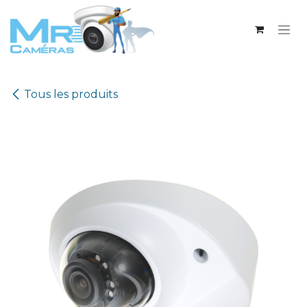
Se rendre au contenu
Tous les produits